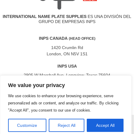
INTERNATIONAL NAME PLATE SUPPLIES
ES UNA DIVISIÓN DEL
GRUPO DE EMPRESAS INPS
INPS CANADA
(HEAD OFFICE)
1420 Crumlin Rd
London, ON N5V 1S1
INPS USA
2905 W Marshall Ave. Longview, Texas 75604
We value your privacy
INPS MEXICO
We use cookies to enhance your browsing experience, serve
Av Acueducto 161 Depto C24 San Lorenzo Huipulco Tlalpan 14370
Ciudad de Mexico
personalized ads or content, and analyze our traffic. By clicking
"Accept All", you consent to our use of cookies.
Customize
Reject All
Accept All
Copyright © 2025 International Name Plate Supplies Ltd.