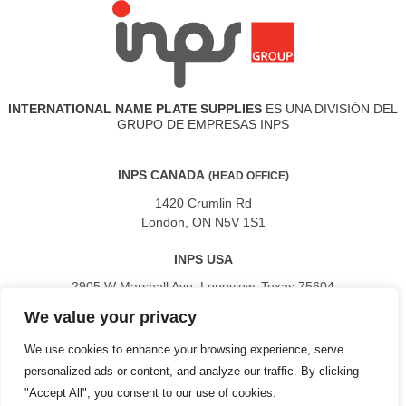
INTERNATIONAL NAME PLATE SUPPLIES
ES UNA DIVISIÓN DEL
GRUPO DE EMPRESAS INPS
INPS CANADA
(HEAD OFFICE)
1420 Crumlin Rd
London, ON N5V 1S1
INPS USA
2905 W Marshall Ave. Longview, Texas 75604
We value your privacy
INPS MEXICO
Av Acueducto 161 Depto C24 San Lorenzo Huipulco Tlalpan 14370
We use cookies to enhance your browsing experience, serve
Ciudad de Mexico
personalized ads or content, and analyze our traffic. By clicking
"Accept All", you consent to our use of cookies.