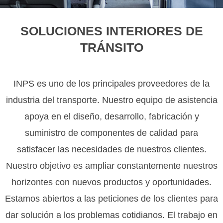
o
l
u
i
SOLUCIONES INTERIORES DE
s
d
TRÁNSITO
s
e
l
INPS es uno de los principales proveedores de la
i
industria del transporte. Nuestro equipo de asistencia
d
apoya en el diseño, desarrollo, fabricación y
e
suministro de componentes de calidad para
satisfacer las necesidades de nuestros clientes.
Nuestro objetivo es ampliar constantemente nuestros
horizontes con nuevos productos y oportunidades.
Estamos abiertos a las peticiones de los clientes para
dar solución a los problemas cotidianos. El trabajo en